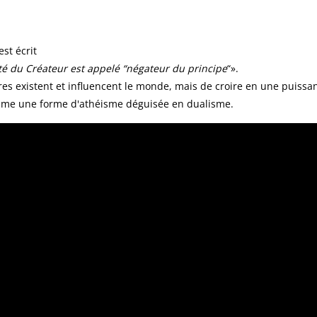
est écrit
té du Créateur est appelé “négateur du principe
“».
eures existent et influencent le monde, mais de croire en une puiss
omme une forme d'athéisme déguisée en dualisme.