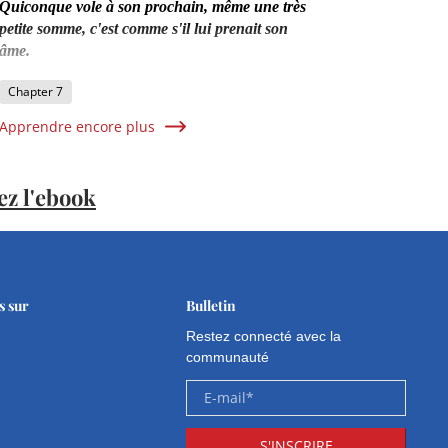
Quiconque vole à son prochain, même une très
petite somme, c'est comme s'il lui prenait son
âme.
Chapter 7
Apprendre encore plus
ez l'ebook
s sur
Bulletin
Restez connecté avec la
communauté
E-mail
*
S'INSCRIRE