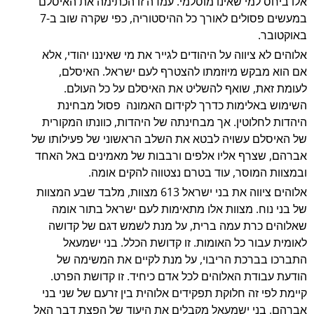
אלו ביחס למי שאינו מוסלמי. עמדה זו הכתימה את האיסלם
במעשים פסולים לאורך כל ההיסטוריה, כפי שקרה שוב ב-7
באוקטובר.
אלוהים לא ציווה על היהודים לגייר את מי שאיננו יהודי, אלא
אם הוא מבקש מיוזמתו להצטרף לעם ישראל. האיסלם,
לעומת זאת, שואף להשליט את האיסלם על כל העולם.
השימוש באלימות כדרך לקידום האמונה פסול מבחינת
היהדות לחלוטין. אך מבחינתה של היהדות, כוונתו המקורית
של האיסלם עשויה לבטא את השלב הראשוני של פעילותו של
אברהם, שצרף אליו אלפים ורבבות של מאמינים באל האחד
ובמצוות המוסר, עוד בטרם נצטווה להקים אומה.
אלוהים ציווה את בני ישראל 613 מצוות, מלבד שבע המצוות
של בני נוח. מצוות אלו מתאימות לעם ישראל בתור אומה
שאלוהים כרת עמה ברית, על מנת לשמש דגם של קדושה
לאומית עבור כל האומות. זו קדושת הכלל. בני ישמעאל
התברכו בברכת הריבוי, על מנת לקיים את המשימה של
הודעת עבודת האלוהים לכל אדם כיחיד. זו קדושת הפרט.
קיימת לפי זה חלוקת תפקידים אלוהית בין זרעם של שני בני
אברהם. בני ישמעאל מקבלים את היעוד של הפצת דבר האל