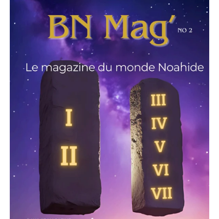
responsibility (The Eighth Step), are forming
the backbone of a global spiritual
government. Find out the concrete steps to
establish a local congregation, make your
personal declaration, and become a
"Righteous Among the Nations" through
Brit
Olam
. Read the whole strategy and claim your
place in the global revival led from Jerusalem.