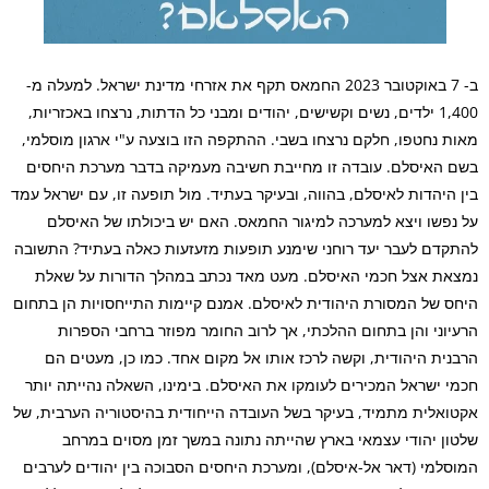
ב- 7 באוקטובר 2023 החמאס תקף את אזרחי מדינת ישראל. למעלה מ-
1,400 ילדים, נשים וקשישים, יהודים ומבני כל הדתות, נרצחו באכזריות,
מאות נחטפו, חלקם נרצחו בשבי. ההתקפה הזו בוצעה ע"י ארגון מוסלמי,
בשם האיסלם. עובדה זו מחייבת חשיבה מעמיקה בדבר מערכת היחסים
בין היהדות לאיסלם, בהווה, ובעיקר בעתיד. מול תופעה זו, עם ישראל עמד
על נפשו ויצא למערכה למיגור החמאס.
האם יש ביכולתו של האיסלם
להתקדם לעבר יעד רוחני שימנע תופעות מזעזעות כאלה בעתיד? התשובה
נמצאת אצל חכמי האיסלם.
מעט מאד נכתב במהלך הדורות על שאלת
היחס של המסורת היהודית לאיסלם. אמנם קיימות התייחסויות הן בתחום
הרעיוני והן בתחום ההלכתי, אך לרוב החומר מפוזר ברחבי הספרות
הרבנית היהודית, וקשה לרכז אותו אל מקום אחד. כמו כן, מעטים הם
חכמי ישראל המכירים לעומקו את האיסלם.
בימינו, השאלה נהייתה יותר
אקטואלית מתמיד, בעיקר בשל העובדה הייחודית בהיסטוריה הערבית, של
שלטון יהודי עצמאי בארץ שהייתה נתונה במשך זמן מסוים במרחב
המוסלמי (דאר אל-איסלם), ומערכת היחסים הסבוכה בין יהודים לערבים