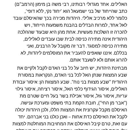
האלילים. אחד מגדולי רבותינו, רבי משה בן מימון (הרמב"ם)
כתב שהייחוד של בני ישמעאל הוא 'יחוד נקי, ללא דופי',
כלומר ללא מרכיב אלילי. היהדות מכירה בכך שהאיסלם עובד
לאל אחד, למרות הבדלים בהבנת משמעות הייחוד, ויש
להכרה זו השלכות מעשיות. אחת מהן היא שבעוד שההלכה
היהודית אינה מתירה כניסה לבית שבו עובדים לאלילים,
מתירה כניסה למסגד. דבר זה מקובל על הרבנים, ואני
בכללם. איננו שואפים להעביר את המוסלמים ליהדות, לא
להרוג אותם ולא לשעבד אותם.
מבחינת היהדות, יש חיוב על כל בני האדם לקבל ולקיים את
שבע המצוות שנתן האל לכל בני האדם, הנקראות במסורת
היהודית "שבע מצוות בני נוח". שבע המצוות הן: איסור עבודת
האלילים, איסור הגידוף כלפי האל, איסור רציחה, איסור גילוי
עריות, איסור גזל, איסור אכילת בשר בעל חיים שטרם מת
("אבר מן החי"), חובת הקמת בתי משפט ומערכת ענישה.
האיסלם מקבל עקרונית את המצוות הללו, ולכן היהדות יכולה
לקבל את האיסלם כדת אחות – ואכן כולנו בני אברהם. יחד
עם זאת, טרם קיבל האיסלם את המחויבות המוחלטת למצוות