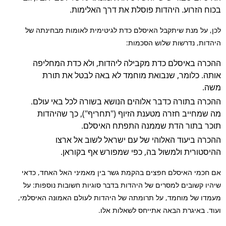
בכוח הזרוע. היהדות פוסלת את דרך האלימות.
לכן,
על מנת שיתקבל האיסלם כדת לגיטימית לאומות מבחינתה של
היהדות, נדרשות שלוש הסכמות:
ההכרה באיסלם כדת מקבילה ליהדות, ולא כדת המחליפה
אותה. כלומר, שנבואת מוחמד לא באה לבטל את תורת
משה.
ההכרה בתורה כדבר אלוהים הנושא בשורה לכל באי עולם.
מה שמחייב חזרה מטענת הזיוף ("תחריף"), כך שהיהדות
תוכר בתור הדת שממנה התפתח האיסלם.
ההכרה ביעוד האלוהי של עם ישראל לשוב אל ארצו
ההיסטורית ולמשול בה, כפי שמפורש אף בקוראן.
אם חכמי האיסלם חפצים בהקמת גשר בין מאמיני האל האחד, כדאי
שיהיו קשובים למסרים של היהדות בדבר סוגיות חשובות נוספות: על
מעמדו של מוחמד, על תרומתה של היהדות לעולם האמונה האיסלמי,
ועוד. באיגרת הבאה אתייחס לשאלות אלו.