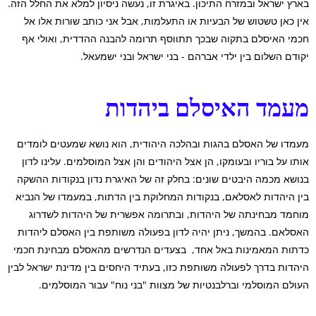
בארץ ישראל ובמזרח התיכון.
באיגרת זו, נעשה ניסיון למלא את החלל הזה.
אין כאן טשטוש של הבעיות או התעלמות, אבל אני כותב שורות אלו אל
חכמי האיסלם בתקוה שבכך תתווסף תרומה להבנה ההדדית, ואולי אף
יקודם השלום בין ילדי אברהם - בני ישראל ובני ישמעאל.
מעמד האיסלם ביהדות
מעמדו של האסלם בהגות ובהלכה היהודית, הוא נושא שמעטים לומדים
אותו על בוריו ובעומקו, הן אצל היהודים והן אצל המוסלמים.
עלינו לדון
בנושא
מכמה
היבטים שונים: בחלק זה של האיגרת נדון בנקודות ההשקה
בין היהדות לאסלאם, בנקודות המחלוקת בין הדתות, במעמדו של הנביא
מוחמד מבחינתה של היהדות, ובתרומה אפשרית של היהדות לשדרוג
האסלאם.
בהמשך, ניתן יהיה לדון בפעולה משותפת בין האסלם ליהדות
כדתות המאמינות באל אחד, בצעדים הנדרשים מהאסלם מבחינת חכמי
היהדות בדרך לפעולה משותפת כזו
,
בעתיד היחסים בין מדינת ישראל לבין
העולם המוסלמי וברלבנטיות של מצוות "בני נוח" עבור המוסלמים.