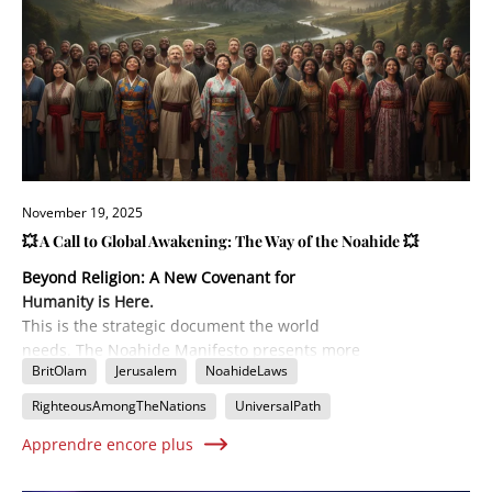
November 19, 2025
💥 A Call to Global Awakening: The Way of the Noahide 💥
Beyond Religion: A New Covenant for
Humanity is Here.
This is the strategic document the world
needs. The Noahide Manifesto presents more
BritOlam
Jerusalem
NoahideLaws
than just a philosophy; it's a detailed
Implementation Plan
for uniting all of
RighteousAmongTheNations
UniversalPath
humanity under a timeless moral code. Learn
Apprendre encore plus
how the ancient Seven Laws of Noah,
combined with a modern emphasis on mutual