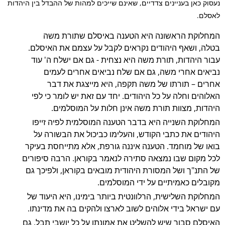
נעסוק כאן בעניינים צדדיים, שאינם שייכים למהות של ההבדל בין היהדות
לאסלם.
המחלוקת הראשונה היא הטענה באיסלם שתורת משה
בטלה, ושאף היהודים נקראים לקבל על עצמם את האיסלם.
עבור היהדות, תורת משה היא נצחית - גם אם ישלח ה' עוד
נביאים אחרי משה, גם אם שלח נביאים אחרים לעמים
אחרים – תורתו של משה תקפה, היא מייצגת את דבר
האלוהים וחלה על כל היהודים. יחד עם זאת יש לומר כי לפי
היהדות, מצוות תורת משה אינן חלות על המוסלמים.
המחלוקת השנייה היא בדבר הטענה המוסלמית לפיה זייפו
היהודים את כתבי הקודש, והעלימו כביכול את הבשורה על
בואו של מוחמד. הטענה איננה גורפת, אלא מתייחסת בעיקר
לכל מקום שבו נמצאה סתירה לנאמר בקוראן. הרבה סיפורים
של התנ"ך ושל המסורת היהודית מובאים בקוראן, ולפיכך גם
מקובלים כאמיתיים על ידי המוסלמים.
המחלוקת השלישית, הרלוונטית ביותר בימינו, היא היעוד של
עם ישראל בידי אלוהים לשוב לארצו ולהקים בה את מדינתו.
האיסלם סבור שיש להשליט את אמונתו על כל יושבי תבל, גם